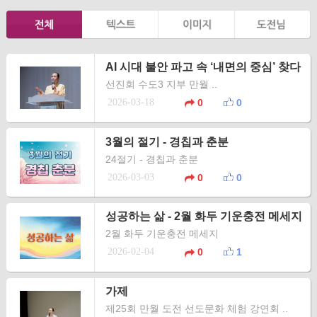
AI 시대 불안 파고 속 ‘내면의 중심’ 찾다
선진회 수도3 지부 만월 ..
2026-03-18
0
0
3월의 절기 - 경칩과 춘분
24절기 - 경칩과 춘분
2026-03-03
0
0
성공하는 삶 - 2월 화두 기운충전 메세지
2월 화두 기운충전 메세지
2026-02-04
0
1
가제
제25회 만월 도전 선도문화 체험 강연회 ..