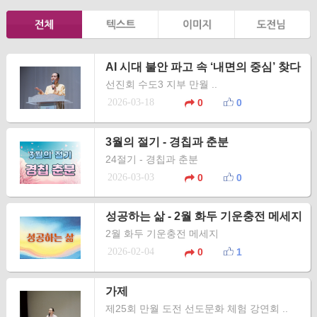
AI 시대 불안 파고 속 ‘내면의 중심’ 찾다
선진회 수도3 지부 만월 ..
2026-03-18
0
0
3월의 절기 - 경칩과 춘분
24절기 - 경칩과 춘분
2026-03-03
0
0
성공하는 삶 - 2월 화두 기운충전 메세지
2월 화두 기운충전 메세지
2026-02-04
0
1
가제
제25회 만월 도전 선도문화 체험 강연회 ..